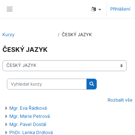
Přejít k hlavnímu obsahu
Přihlášení
Boční panel
Kurzy
ČESKÝ JAZYK
ČESKÝ JAZYK
Kategorie kurzů
Vyhledat kurzy
Vyhledat kurzy
Rozbalit vše
Mgr. Eva Řádková
Mgr. Marie Petrová
Mgr. Pavel Dostál
PhDr. Lenka Drdlová