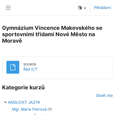
Přejít k hlavnímu obsahu
Přihlášení
Boční panel
Gymnázium Vincence Makovského se
sportovními třídami Nové Město na
Moravě
SOUBOR
Soubor
Řád ICT
Kategorie kurzů
Sbalit vše
ANGLICKÝ JAZYK
Mgr. Marie Petrová
(7)