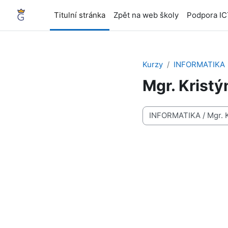
Přejít k hlavnímu obsahu
Titulní stránka
Zpět na web školy
Podpora I
Kurzy
INFORMATIKA
Mgr. Krist
Kategorie kurzů