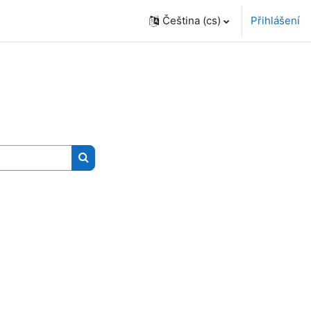
Čeština ‎(cs)‎
Přihlášení
Vyhledat kurzy